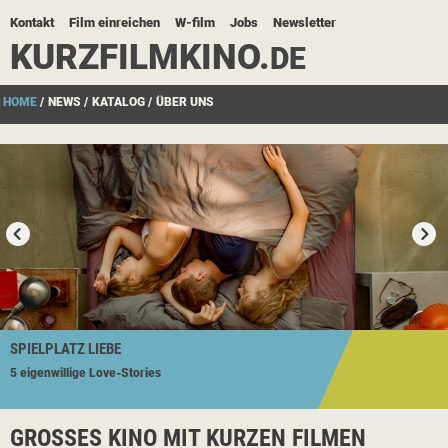
Kontakt
Film einreichen
W-film
Jobs
Newsletter
KURZFILMKINO.
DE
HOME
/
NEWS
/
KATALOG
/
ÜBER UNS
SPIELPLATZ LIEBE
EIGENWILLIGE MISS M.
Spielplatz
5 eigenwillige
Ein Film von
Katinka Feistl
Love-Stories
Liebe
GROSSES KINO MIT KURZEN FILMEN