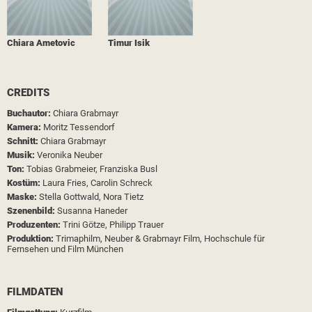
Chiara Ametovic
Timur Isik
CREDITS
Buchautor:
Chiara Grabmayr
Kamera:
Moritz Tessendorf
Schnitt:
Chiara Grabmayr
Musik:
Veronika Neuber
Ton:
Tobias Grabmeier,
Franziska Busl
Kostüm:
Laura Fries,
Carolin Schreck
Maske:
Stella Gottwald,
Nora Tietz
Szenenbild:
Susanna Haneder
Produzenten:
Trini Götze,
Philipp Trauer
Produktion:
Trimaphilm,
Neuber & Grabmayr Film,
Hochschule für
Fernsehen und Film München
FILMDATEN